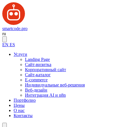
smartcode.pro
ru
EN
ES
Услуги
Landing Page
Сайт-визитка
Корпоративный сайт
Сайт-каталог
E-commerce
Индивидуальные веб-решения
Веб-дизайн
Интеграция AI и n8n
Портфолио
Цены
О нас
Контакты